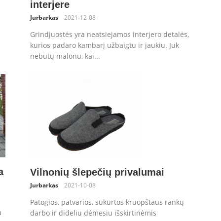
interjere
Jurbarkas
2021-12-08
Grindjuostės yra neatsiejamos interjero detalės,
kurios padaro kambarį užbaigtu ir jaukiu. Juk
nebūtų malonu, kai...
a
Vilnonių šlepečių privalumai
Jurbarkas
2021-10-08
ų
Patogios, patvarios, sukurtos kruopštaus rankų
a
darbo ir dideliu dėmesiu išskirtinėmis