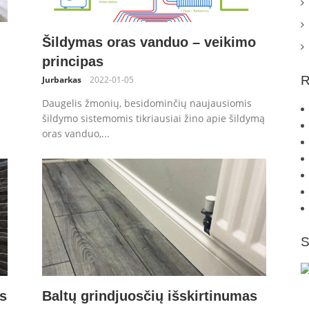
Šildymas oras vanduo – veikimo
principas
R
Jurbarkas
2022-01-05
Daugelis žmonių, besidominčių naujausiomis
šildymo sistemomis tikriausiai žino apie šildymą
oras vanduo,...
S
s
Baltų grindjuosčių išskirtinumas