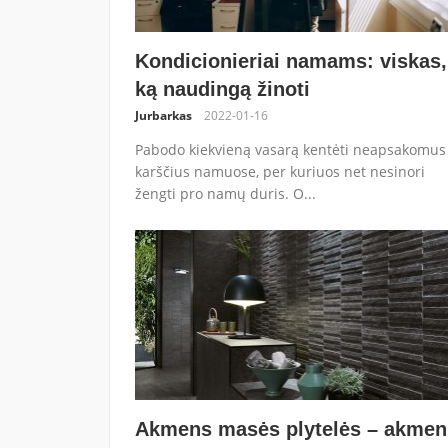
Kondicionieriai namams: viskas,
ką naudingą žinoti
Jurbarkas
2022-01-16
Pabodo kiekvieną vasarą kentėti neapsakomus
karščius namuose, per kuriuos net nesinori
žengti pro namų duris. O...
Akmens masės plytelės – akmen