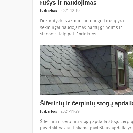
rūšys ir naudojimas
Jurbarkas
2021-12-19
Dekoratyvinis akmuo jau daugelį metų yra
sėkmingai naudojamas namų grindims ir
sienoms, taip pat išoriniams...
Šiferinių ir čerpinių stogų apdail
Jurbarkas
2021-11-29
Šiferinių ir čerpinių stogų apdaila Stogo čerpi
pasirinkimas su tinkama paviršiaus apdaila yr