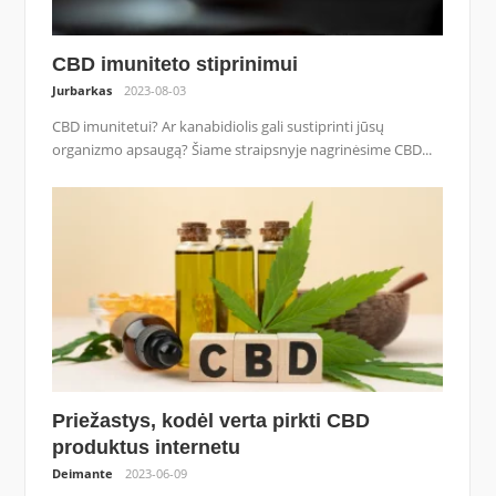
CBD imuniteto stiprinimui
Jurbarkas
2023-08-03
CBD imunitetui? Ar kanabidiolis gali sustiprinti jūsų
organizmo apsaugą? Šiame straipsnyje nagrinėsime CBD...
Priežastys, kodėl verta pirkti CBD
produktus internetu
Deimante
2023-06-09