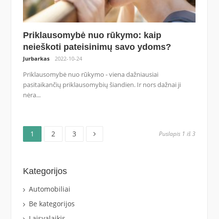
Priklausomybė nuo rūkymo: kaip
neieškoti pateisinimų savo ydoms?
Jurbarkas
2022-10-24
Priklausomybė nuo rūkymo - viena dažniausiai
pasitaikančių priklausomybių šiandien. Ir nors dažnai ji
nėra...
Puslapis
Puslapis
Puslapis
Įrašų
1
2
3
Puslapis 1 iš 3
puslapiavimas
Kategorijos
Automobiliai
Be kategorijos
Laisvalaikis