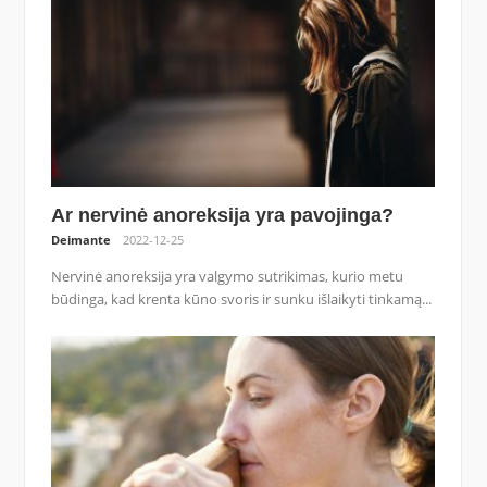
Ar nervinė anoreksija yra pavojinga?
Deimante
2022-12-25
Nervinė anoreksija yra valgymo sutrikimas, kurio metu
būdinga, kad krenta kūno svoris ir sunku išlaikyti tinkamą...