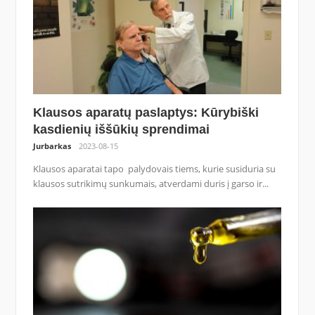
Klausos aparatų paslaptys: Kūrybiški
kasdienių iššūkių sprendimai
Jurbarkas
2023-08-15
Klausos aparatai tapo palydovais tiems, kurie susiduria su
klausos sutrikimų sunkumais, atverdami duris į garso ir...