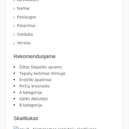
Namai
Paslaugos
Patarimai
Sveikata
Verslas
Rekomenduojame
Šiltos šlepetės vyrams
Tepalų keitimas Vilniuje
Erotiški apatiniai
Pirčių krosnelės
A kategorija
Gėlės dėžutėje
B kategorija
Skaitliukas