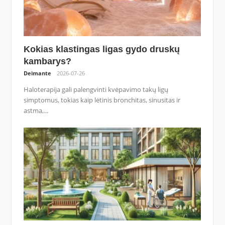
Kokias klastingas ligas gydo druskų
kambarys?
Deimante
2026-07-26
Haloterapija gali palengvinti kvėpavimo takų ligų
simptomus, tokias kaip lėtinis bronchitas, sinusitas ir
astma,...