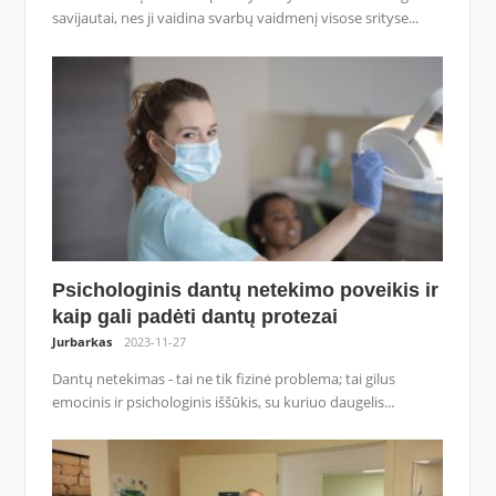
savijautai, nes ji vaidina svarbų vaidmenį visose srityse...
Psichologinis dantų netekimo poveikis ir
kaip gali padėti dantų protezai
Jurbarkas
2023-11-27
Dantų netekimas - tai ne tik fizinė problema; tai gilus
emocinis ir psichologinis iššūkis, su kuriuo daugelis...