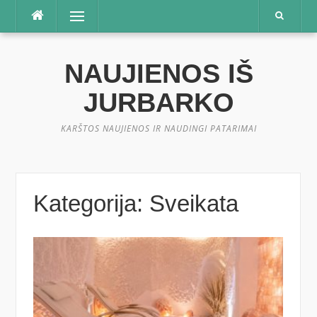
Praleisti
Meniu
NAUJIENOS IŠ
JURBARKO
KARŠTOS NAUJIENOS IR NAUDINGI PATARIMAI
Kategorija:
Sveikata