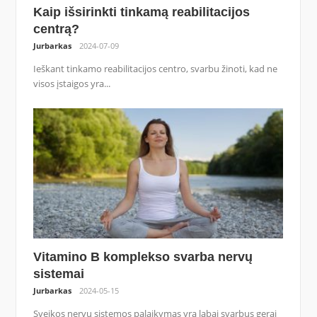
Kaip išsirinkti tinkamą reabilitacijos
centrą?
Jurbarkas
2024-07-09
Ieškant tinkamo reabilitacijos centro, svarbu žinoti, kad ne
visos įstaigos yra...
Vitamino B komplekso svarba nervų
sistemai
Jurbarkas
2024-05-15
Sveikos nervų sistemos palaikymas yra labai svarbus gerai