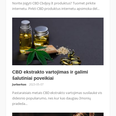
Norite įsigyti CBD Cbdjoy.lt produktus? Tuomet pirkite
internetu. Pirkti CBD produktus internetu apsimoka dėl...
CBD ekstrakto vartojimas ir galimi
šalutiniai poveikiai
Jurbarkas
2023-05-07
Pastaraisiais metais CBD ekstrakto vartojimas susilaukė vis
didesnio populiarumo, nes kur kas daugiau žmonių
pradeda...