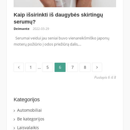
Kaip išsirinkti iš daugybės skirtingų
serumų?
Deimante
2022-03-29
Serumai veidui jau seniai buvo vienareikšmiško japonų
moterų požiūrio į odos priežiūrą dalis,...
Puslapis
Puslapis
Puslapis
Puslapis
Puslapis
Įrašų
1
…
5
6
7
8
Puslapis 6 iš 8
puslapiavimas
Kategorijos
Automobiliai
Be kategorijos
Laisvalaikis