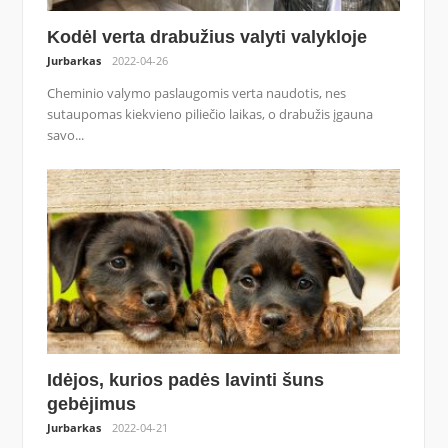
Kodėl verta drabužius valyti valykloje
Jurbarkas
2022-04-26
Cheminio valymo paslaugomis verta naudotis, nes
sutaupomas kiekvieno piliečio laikas, o drabužis įgauna
savo...
Idėjos, kurios padės lavinti šuns
gebėjimus
Jurbarkas
2022-04-21