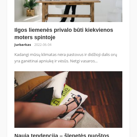
Ilgos liemenės privalo būti kiekvienos
moters spintoje
Jurbarkas
2022-06-04
Kadangi mūsų klimatas nėra pastovus ir didžioji dalis orų
yra ganėtinai apniukę ir vėsūs. Netgi vasaros...
Nauja tendencija – šlepetės puoštos