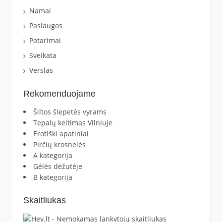
Namai
Paslaugos
Patarimai
Sveikata
Verslas
Rekomenduojame
Šiltos šlepetės vyrams
Tepalų keitimas Vilniuje
Erotiški apatiniai
Pirčių krosnelės
A kategorija
Gėlės dėžutėje
B kategorija
Skaitliukas