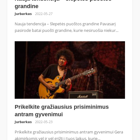
grandine
Jurbarkas
2022-05-27
Nauja tendencija – šlepetės puoštos grandine Pavasarį
pasirodė batai puošti grandine, kurie nesiruošia niekur...
Prikelkite gražiausius prisiminimus
antram gyvenimui
Jurbarkas
2022-05-23
Prikelkite gražiausius prisiminimus antram gyvenimui Gera
akimirkomis vėl ir vėl grįžti į tuos laikus, kurie...