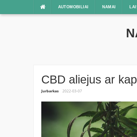
Praleisti
AUTOMOBILIAI
NAMAI
LAI
N
CBD aliejus ar kap
Jurbarkas
2022-03-07