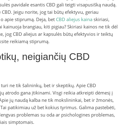
apsulės pavidale esantis CBD gali teigti visapusišką naudą.
 CBD. Jeigu norite, jog tai būtų efektyvu, geriau
ė, o apie stiprumą. Deja, bet
CBD aliejus kaina
skiriasi,
 kainuoja brangiau, kiti pigiau? Skiriasi kainos ne tik dėl
e, jog CBD aliejus ar kapsulės būtų efektyvios ir teiktų
ksite reikiamą stiprumą.
ptikų, neigiančių CBD
 turi ne tik šalininkų, bet ir skeptikų. Apie CBD
jų atrodo gana įtikinami. Visgi reikia atkreipti dėmesį į
Apie jų naudą kalba ne tik mokslininkai, bet ir žmonės,
. Tai patikimiau už bet kokius tyrimus. Galima pastebėti,
ri lengvas problemas su oda ar psichologines problemas,
priais simptomais.