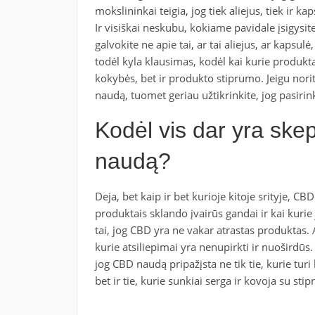
mokslininkai teigia, jog tiek aliejus, tiek ir k
Ir visiškai neskubu, kokiame pavidale įsigysite
galvokite ne apie tai, ar tai aliejus, ar kapsul
todėl kyla klausimas, kodėl kai kurie produktai
kokybės, bet ir produkto stiprumo. Jeigu norit
naudą, tuomet geriau užtikrinkite, jog pasirin
Kodėl vis dar yra ske
naudą?
Deja, bet kaip ir bet kurioje kitoje srityje, CBD
produktais sklando įvairūs gandai ir kai kurie 
tai, jog CBD yra ne vakar atrastas produktas. 
kurie atsiliepimai yra nenupirkti ir nuoširdūs
jog CBD naudą pripažįsta ne tik tie, kurie tu
bet ir tie, kurie sunkiai serga ir kovoja su sti