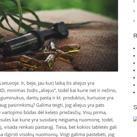
R
etuvoje. Ir, beje, jau kurį laiką šis aliejus yra
 minimas žodis „aliejus“, todėl kai kurie net ir nežino,
es, guminukus, dantų pastą ir kt. produktus, kuriuose yra
aug pasirinkimų? Galima teigti, jog aliejus yra pats
S
 vartojimo būdas dėl keleto priežasčių. Visų pirma,
psules kai kurie yra susidarę neigiamą nuomonę, todėl,
, visada renkasi pastarąjį. Tiesa, bet kokios tabletės gali
 išgirsti visokių nuomonių. Visgi galima pastebėti, jog