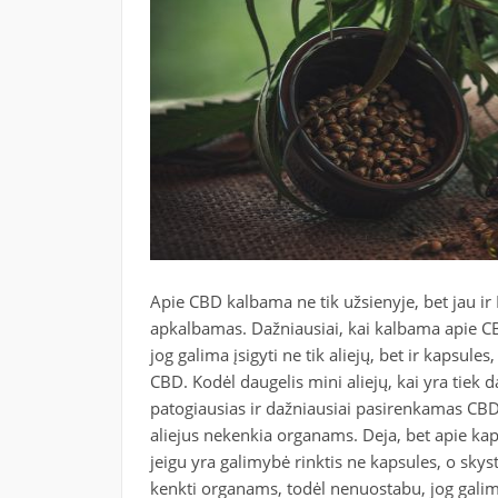
Apie CBD kalbama ne tik užsienyje, bet jau ir Li
apkalbamas. Dažniausiai, kai kalbama apie CBD,
jog galima įsigyti ne tik aliejų, bet ir kapsul
CBD. Kodėl daugelis mini aliejų, kai yra tiek d
patogiausias ir dažniausiai pasirenkamas CBD
aliejus nekenkia organams. Deja, bet apie ka
jeigu yra galimybė rinktis ne kapsules, o skystį
kenkti organams, todėl nenuostabu, jog galima