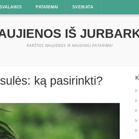
SVALAIKIS
PATARIMAI
SVEIKATA
AUJIENOS IŠ JURBAR
KARŠTOS NAUJIENOS IR NAUDINGI PATARIMAI
sulės: ką pasirinkti?
K