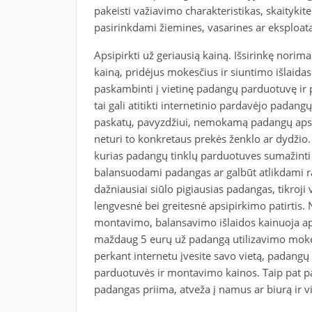
pakeisti važiavimo charakteristikas, skaitykit
pasirinkdami žiemines, vasarines ar eksploat
Apsipirkti už geriausią kainą. Išsirinkę nori
kainą, pridėjus mokesčius ir siuntimo išlaidas
paskambinti į vietinę padangų parduotuvę ir pa
tai gali atitikti internetinio pardavėjo padan
paskatų, pavyzdžiui, nemokamą padangų apsis
neturi to konkretaus prekės ženklo ar dydžio.
kurias padangų tinklų parduotuves sumažinti ka
balansuodami padangas ar galbūt atlikdami r
dažniausiai siūlo pigiausias padangas, tikroji 
lengvesnė bei greitesnė apsipirkimo patirtis
montavimo, balansavimo išlaidos kainuoja api
maždaug 5 eurų už padangą utilizavimo mokest
perkant internetu įvesite savo vietą, padang
parduotuvės ir montavimo kainos. Taip pat pa
padangas priima, atveža į namus ar biurą ir 