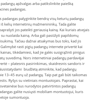
e padangų apžvalgas arba patikslinkite paiešką
acines padangas.
mas padangas palyginkite bendrą visų keturių padangų
 iš kelių internetinių mažmenininkų. Tada galite
prašyti jos pateikti geriausią kainą. Kai kuriais atvejais
gų su nuolaida kainą. Arba gali pasiūlyti papildomų
ukimą. Tačiau dažnai atsakymas bus toks, kad jis
 Galimybė rasti pigių padangų internete privertė kai
inas, tikėdamiesi, kad jie galės susigrąžinti pinigus
atų suvedimą. Nors internetiniai padangų pardavėjai
vertė – platesnis pasirinkimas, skaidresnis sandoris ir
. Nusistatydami biudžetą atminkite, kad padangų
e 13–45 eurų už padangą. Taip pat gali būti taikomas
is. Ryšys su vietiniais montuotojais. Paprastai, kai
ų svetainėse bus nurodytos patvirtintos padangų
dangas galite nusiųsti mobiliam montuotojui, kuris
vietoje sumontuoja.