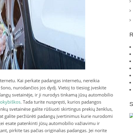
R
ernetu. Kai perkate padangas internetu, nereikia
 šono, nurodančios jos dydį. Vietoj to tiesiog įveskite
ngų svetainėje, ir ji nurodys tinkamą jūsų automobilio
okybiškos
. Tada turite nuspręsti, kurios padangos
S
kų svetainėse galite rūšiuoti skirtingus prekių ženklus,
 pat galite peržiūrėti padangų įvertinimus kurie nurodomi
jei esate patenkinti jūsų automobilio važiavimu ir
, pirkite tas pačias originalias padangas. Jei norite