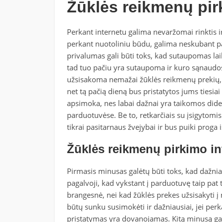
Žūklės reikmenų pir
Perkant internetu galima nevaržomai rinktis ir
perkant nuotoliniu būdu, galima neskubant pask
privalumas gali būti toks, kad sutaupomas laik
tad tuo pačiu yra sutaupoma ir kuro sąnaudos. 
užsisakoma nemažai žūklės reikmenų prekių, j
net tą pačią dieną bus pristatytos jums tiesiai
apsimoka, nes labai dažnai yra taikomos didel
parduotuvėse. Be to, retkarčiais su įsigytomi
tikrai pasitarnaus žvejybai ir bus puiki proga
Žūklės reikmenų pirkimo in
Pirmasis minusas galėtų būti toks, kad dažnia
pagalvoji, kad vykstant į parduotuvę taip pat t
brangesnė, nei kad žūklės prekes užsisakyti į
būtų sunku susimokėti ir dažniausiai, jei p
pristatymas yra dovanojamas. Kitą minusą gal