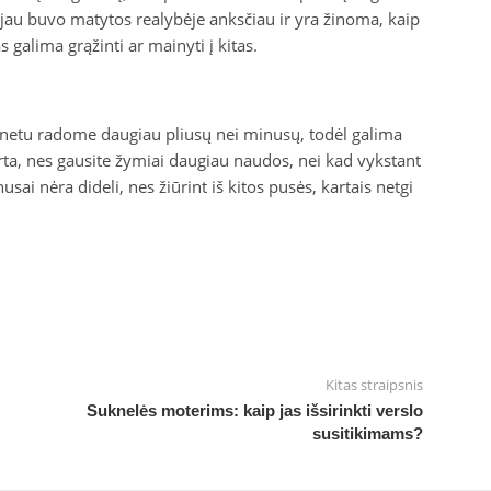
ės jau buvo matytos realybėje anksčiau ir yra žinoma, kaip
s galima grąžinti ar mainyti į kitas.
netu radome daugiau pliusų nei minusų, todėl galima
verta, nes gausite žymiai daugiau naudos, nei kad vykstant
usai nėra dideli, nes žiūrint iš kitos pusės, kartais netgi
Kitas straipsnis
Suknelės moterims: kaip jas išsirinkti verslo
susitikimams?