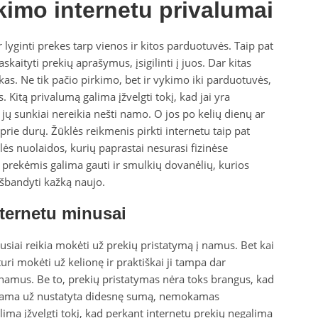
kimo internetu privalumai
 lyginti prekes tarp vienos ir kitos parduotuvės. Taip pat
aityti prekių aprašymus, įsigilinti į juos. Dar kitas
as. Ne tik pačio pirkimo, bet ir vykimo iki parduotuvės,
Kitą privalumą galima įžvelgti tokį, kad jai yra
ų sunkiai nereikia nešti namo. O jos po kelių dienų ar
 prie durų. Žūklės reikmenis pirkti internetu taip pat
ės nuolaidos, kurių paprastai nesurasi fizinėse
s prekėmis galima gauti ir smulkių dovanėlių, kurios
 išbandyti kažką naujo.
ternetu minusai
usiai reikia mokėti už prekių pristatymą į namus. Bet kai
uri mokėti už kelionę ir praktiškai ji tampa dar
 namus. Be to, prekių pristatymas nėra toks brangus, kad
erkama už nustatyta didesnę sumą, nemokamas
ima įžvelgti tokį, kad perkant internetu prekių negalima