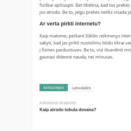
fiziškai apčiuopti. Bet tikėtina, kad tos prek
jos atrodo. Be to, jeigu prekės netiks visada ja
Ar verta pirkti internetu?
Kaip matome, perkant žūklės reikmenys inter
sakyti, kad jas pirkti nuotoliniu būdu tikrai 
į fizines parduotuves. Be to, visi išvardinti min
gaunasi didesnė nauda, nei minusas.
Laisvalaikis
KATEGORIJOS
Ankstesnis straipsnis
Kaip atrodo tobula dovana?