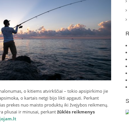
R
malonumas, o kitiems atvirkščiai – tokio apsipirkimo jie
simoka, o kartais netgi bijo likti apgauti. Perkant
S
ausias prekes nuo maisto produktų iki žvejybos reikmenų.
a pliusai ir minusai, perkant
žūklės reikmenys
jojam.lt