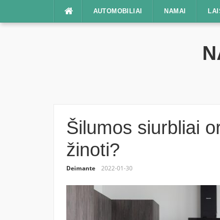
Praleisti
AUTOMOBILIAI
NAMAI
LAI
N
Šilumos siurbliai o
žinoti?
Deimante
2022-01-30