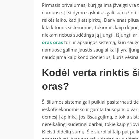
Pirmasis privalumas, kurį galima įžvelgti yra 
namuose. Ji šildymo sąskaitas gali sumažinti ik
reikės laiko, kad ji atsipirktų. Dar vienas pli
kita kitomis sistemomis, tokiomis kaip dujine, 
niekam nebus sudėtinga ją įjungti, išjungti ar
oras oras
turi ir apsaugos sistemą, kuri saugo
namuose galima jaustis saugiai kai ji yra įjung
naudojama kaip kondicionierius, kuris vėsina
Kodėl verta rinktis 
oras?
Ši šilumos sistema gali puikiai pasitarnauti ti
ieškote ekonomiško ir gamtą tausojančio variant
dėmesį į aplinką, jos išsaugojimą, o tokia sis
nereikalingi sudėtingi darbai, tokie kaip gri
išleisti didelių sumų. Šie siurbliai taip pat p
nepastebimi, juos nesunku derinti prie skirtin