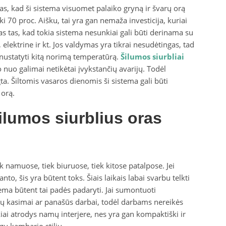
tas, kad ši sistema visuomet palaiko gryną ir švarų orą
i 70 proc. Aišku, tai yra gan nemaža investicija, kuriai
usas tas, kad tokia sistema nesunkiai gali būti derinama su
elektrine ir kt. Jos valdymas yra tikrai nesudėtingas, tad
 nustatyti kitą norimą temperatūrą.
Šilumos siurbliai
 nuo galimai netikėtai įvykstančių avarijų. Todėl
ta. Šiltomis vasaros dienomis ši sistema gali būti
 orą.
šilumos siurblius oras
ek namuose, tiek biuruose, tiek kitose patalpose. Jei
o, šis yra būtent toks. Šiais laikais labai svarbu telkti
tema būtent tai padės padaryti. Jai sumontuoti
ovių kasimai ar panašūs darbai, todėl darbams nereikės
uikiai atrodys namų interjere, nes yra gan kompaktiški ir
gų kambario stilių.