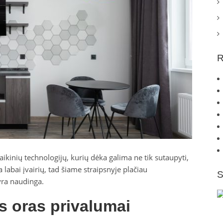
R
aikinių technologijų, kurių dėka galima ne tik sutaupyti,
a labai įvairių, tad šiame straipsnyje plačiau
S
yra naudinga.
s oras privalumai