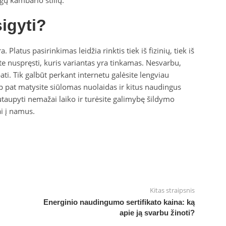
sigyti?
 Platus pasirinkimas leidžia rinktis tiek iš fizinių, tiek iš
e nuspręsti, kuris variantas yra tinkamas. Nesvarbu,
ati. Tik galbūt perkant internetu galėsite lengviau
ip pat matysite siūlomas nuolaidas ir kitus naudingus
utaupyti nemažai laiko ir turėsite galimybę šildymo
ai į namus.
Kitas straipsnis
Energinio naudingumo sertifikato kaina: ką
apie ją svarbu žinoti?