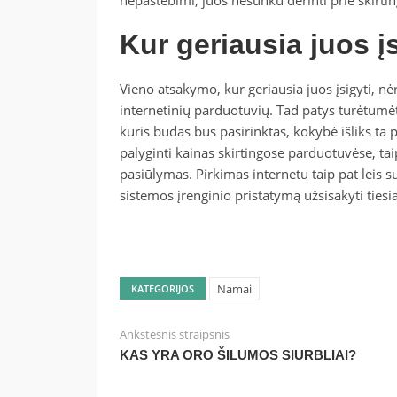
Kur geriausia juos į
Vieno atsakymo, kur geriausia juos įsigyti, nėra.
internetinių parduotuvių. Tad patys turėtumėt
kuris būdas bus pasirinktas, kokybė išliks ta p
palyginti kainas skirtingose parduotuvėse, ta
pasiūlymas. Pirkimas internetu taip pat leis s
sistemos įrenginio pristatymą užsisakyti tiesi
Namai
KATEGORIJOS
Ankstesnis straipsnis
KAS YRA ORO ŠILUMOS SIURBLIAI?