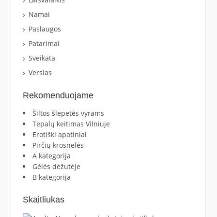
Namai
Paslaugos
Patarimai
Sveikata
Verslas
Rekomenduojame
Šiltos šlepetės vyrams
Tepalų keitimas Vilniuje
Erotiški apatiniai
Pirčių krosnelės
A kategorija
Gėlės dėžutėje
B kategorija
Skaitliukas