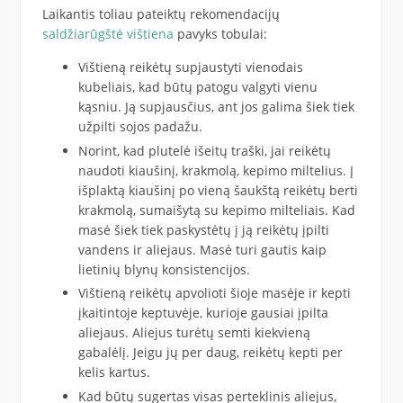
Laikantis toliau pateiktų rekomendacijų
saldžiarūgštė vištiena
pavyks tobulai:
Vištieną reikėtų supjaustyti vienodais
kubeliais, kad būtų patogu valgyti vienu
kąsniu. Ją supjausčius, ant jos galima šiek tiek
užpilti sojos padažu.
Norint, kad plutelė išeitų traški, jai reikėtų
naudoti kiaušinį, krakmolą, kepimo miltelius. Į
išplaktą kiaušinį po vieną šaukštą reikėtų berti
krakmolą, sumaišytą su kepimo milteliais. Kad
masė šiek tiek paskystėtų į ją reikėtų įpilti
vandens ir aliejaus. Masė turi gautis kaip
lietinių blynų konsistencijos.
Vištieną reikėtų apvolioti šioje masėje ir kepti
įkaitintoje keptuvėje, kurioje gausiai įpilta
aliejaus. Aliejus turėtų semti kiekvieną
gabalėlį. Jeigu jų per daug, reikėtų kepti per
kelis kartus.
Kad būtų sugertas visas perteklinis aliejus,