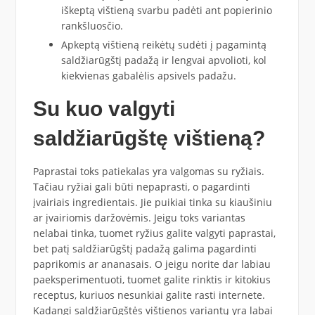
iškeptą vištieną svarbu padėti ant popierinio
rankšluosčio.
Apkeptą vištieną reikėtų sudėti į pagamintą
saldžiarūgštį padažą ir lengvai apvolioti, kol
kiekvienas gabalėlis apsivels padažu.
Su kuo valgyti
saldžiarūgštę vištieną?
Paprastai toks patiekalas yra valgomas su ryžiais.
Tačiau ryžiai gali būti nepaprasti, o pagardinti
įvairiais ingredientais. Jie puikiai tinka su kiaušiniu
ar įvairiomis daržovėmis. Jeigu toks variantas
nelabai tinka, tuomet ryžius galite valgyti paprastai,
bet patį saldžiarūgštį padažą galima pagardinti
paprikomis ar ananasais. O jeigu norite dar labiau
paeksperimentuoti, tuomet galite rinktis ir kitokius
receptus, kuriuos nesunkiai galite rasti internete.
Kadangi saldžiarūgštės vištienos variantų yra labai