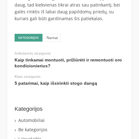
daug, tad kiekvienas tikrai atras sau patinkantį, bei
galės rinktis iš labai daug papildomų priedų, su
kuriais gali būti gardinamas šis patiekalas.
Namai
KATEGORIJOS
Ankstesnis straipsnis
Kaip tinkamai montuoti, prižiūrėti ir remontuoti oro
kondicionierius?
Kitas straipsnis
5 patarimai, kaip išsirinkti stogo dangą
Kategorijos
Automobiliai
Be kategorijos
Laisvalaikis