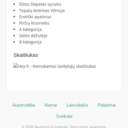
Šiltos šlepetės vyrams
Tepalų keitimas Vilniuje
Erotiški apatiniai
Pirčių krosnelės
A kategorija
Gėlės dėžutėje
B kategorija
Skaitliukas
Automobiliai
Namai
Laisvalaikis
Patarimai
Sveikata
© 2026 Naujienos iš Jurbarko. Visos teisės saugomos.