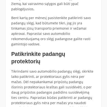
žiemą, kai vairavimo sąlygos gali būti ypač
pablogėjusios
.
Bent kartą per mėnesį pasistenkite patikrinti savo
padangų slėgį, kad būtumete tikri, jog jis yra
tinkamas jūsų transporto priemonei ir vežamai
apkrovai. Paprastai savo automobilio
rekomenduojamą oro slėgį padangose galite rasti
gamintojo vadove.
Patikrinkite padangų
protektorių
Tikrindami savo automobilio padangų slėgį, skirkite
laiko patikrinti, ar protektoriaus gylis nėra per
mažas. Dėl nepakankamai pripūstų padangų
išorinis protektoriaus kraštas gali susidėvėti, o per
daug pripūstos padangos padidins susidėvėjimą
ties centru. Paprastas būdas patikrinti ar padangų
protektoriaus gylis nėra per mažas yra naudoti