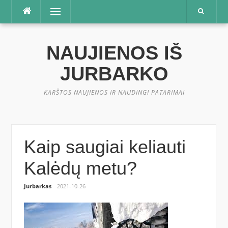
Praleisti
Meniu
NAUJIENOS IŠ
JURBARKO
KARŠTOS NAUJIENOS IR NAUDINGI PATARIMAI
Kaip saugiai keliauti
Kalėdų metu?
Jurbarkas
2021-10-26