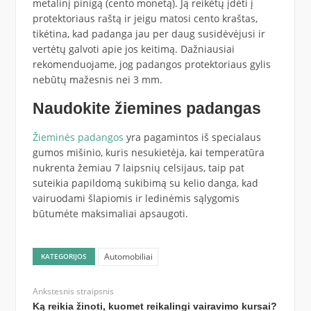
metalinį pinigą (cento monetą). Ją reikėtų įdėti į
protektoriaus raštą ir jeigu matosi cento kraštas,
tikėtina, kad padanga jau per daug susidėvėjusi ir
vertėtų galvoti apie jos keitimą. Dažniausiai
rekomenduojame, jog padangos protektoriaus gylis
nebūtų mažesnis nei 3 mm.
Naudokite žiemines padangas
Žieminės padangos
yra pagamintos iš specialaus
gumos mišinio, kuris nesukietėja, kai temperatūra
nukrenta žemiau 7 laipsnių celsijaus, taip pat
suteikia papildomą sukibimą su kelio danga, kad
vairuodami šlapiomis ir ledinėmis sąlygomis
būtumėte maksimaliai apsaugoti.
Automobiliai
KATEGORIJOS
Ankstesnis straipsnis
Ką reikia žinoti, kuomet reikalingi vairavimo kursai?