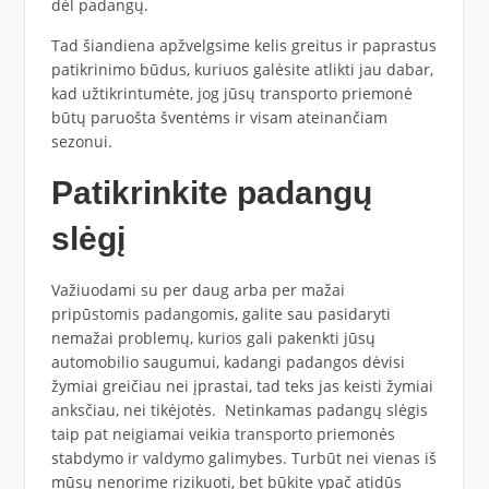
dėl padangų.
Tad šiandiena apžvelgsime kelis greitus ir paprastus
patikrinimo būdus, kuriuos galėsite atlikti jau dabar,
kad užtikrintumėte, jog jūsų transporto priemonė
būtų paruošta šventėms ir visam ateinančiam
sezonui.
Patikrinkite padangų
slėgį
Važiuodami su per daug arba per mažai
pripūstomis padangomis, galite sau pasidaryti
nemažai problemų, kurios gali pakenkti jūsų
automobilio saugumui, kadangi padangos dėvisi
žymiai greičiau nei įprastai, tad teks jas keisti žymiai
anksčiau, nei tikėjotės. Netinkamas padangų slėgis
taip pat neigiamai veikia transporto priemonės
stabdymo ir valdymo galimybes. Turbūt nei vienas iš
mūsų nenorime rizikuoti, bet būkite ypač atidūs