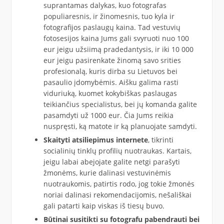
suprantamas dalykas, kuo fotografas
populiaresnis, ir žinomesnis, tuo kyla ir
fotografijos paslaugų kaina. Tad vestuvių
fotosesijos kaina Jums gali svyruoti nuo 100
eur jeigu užsiimą pradedantysis, ir iki 10 000
eur jeigu pasirenkate žinomą savo srities
profesionalą, kuris dirba su Lietuvos bei
pasaulio įdomybėmis. Aišku galima rasti
viduriuką, kuomet kokybiškas paslaugas
teikiančius specialistus, bei jų komanda galite
pasamdyti už 1000 eur. Čia Jums reikia
nuspręsti, ką matote ir ką planuojate samdyti.
Skaityti atsiliepimus internete
, tikrinti
socialinių tinklų profilių nuotraukas. Kartais,
jeigu labai abejojate galite netgi parašyti
žmonėms, kurie dalinasi vestuvinėmis
nuotraukomis, patirtis rodo, jog tokie žmonės
noriai dalinasi rekomendacijomis, nešališkai
gali patarti kaip viskas iš tiesų buvo.
Būtinai susitikti su fotografu pabendrauti bei