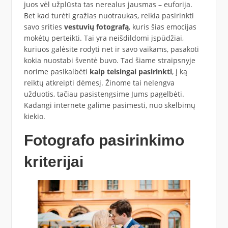
juos vėl užplūsta tas nerealus jausmas – euforija.
Bet kad turėti gražias nuotraukas, reikia pasirinkti
savo srities
vestuvių fotografą
, kuris šias emocijas
mokėtų perteikti. Tai yra neišdildomi įspūdžiai,
kuriuos galėsite rodyti net ir savo vaikams, pasakoti
kokia nuostabi šventė buvo. Tad šiame straipsnyje
norime pasikalbėti
kaip teisingai pasirinkti
, į ką
reiktų atkreipti dėmesį. Žinome tai nelengva
užduotis, tačiau pasistengsime Jums pagelbėti.
Kadangi internete galime pasimesti, nuo skelbimų
kiekio.
Fotografo pasirinkimo
kriterijai