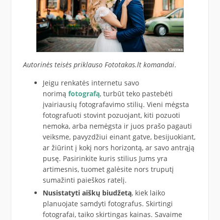
Autorinės teisės priklauso Fototakas.lt komandai
.
Jeigu renkatės internetu savo
norimą
fotografą
, turbūt teko pastebėti
įvairiausių fotografavimo stilių. Vieni mėgsta
fotografuoti stovint pozuojant, kiti pozuoti
nemoka, arba nemėgsta ir juos prašo pagauti
veiksme, pavyzdžiui einant gatve, besijuokiant,
ar žiūrint į kokį nors horizontą, ar savo antrąją
pusę. Pasirinkite kuris stilius Jums yra
artimesnis, tuomet galėsite nors truputį
sumažinti paieškos ratelį.
Nusistatyti aiškų biudžetą
, kiek laiko
planuojate samdyti fotografus. Skirtingi
fotografai, taiko skirtingas kainas. Savaime