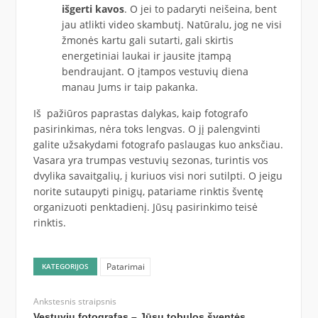
išgerti kavos
. O jei to padaryti neišeina, bent
jau atlikti video skambutį. Natūralu, jog ne visi
žmonės kartu gali sutarti, gali skirtis
energetiniai laukai ir jausite įtampą
bendraujant. O įtampos vestuvių diena
manau Jums ir taip pakanka.
Iš pažiūros paprastas dalykas, kaip fotografo
pasirinkimas, nėra toks lengvas. O jį palengvinti
galite užsakydami fotografo paslaugas kuo anksčiau.
Vasara yra trumpas vestuvių sezonas, turintis vos
dvylika savaitgalių, į kuriuos visi nori sutilpti. O jeigu
norite sutaupyti pinigų, patariame rinktis šventę
organizuoti penktadienį. Jūsų pasirinkimo teisė
rinktis.
Patarimai
KATEGORIJOS
Ankstesnis straipsnis
Vestuvių fotografas – Jūsų tobulos šventės