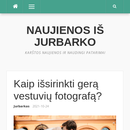
Praleisti
Meniu
NAUJIENOS IŠ
JURBARKO
KARŠTOS NAUJIENOS IR NAUDINGI PATARIMAI
Kaip išsirinkti gerą
vestuvių fotografą?
Jurbarkas
2021-10-24