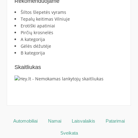
Rekomenduojame
Šiltos šlepetės vyrams
Tepalų keitimas Vilniuje
Erotiški apatiniai
Pirčių krosnelės
A kategorija
Gėlės dėžutėje
B kategorija
Skaitliukas
Automobiliai
Namai
Laisvalaikis
Patarimai
Sveikata