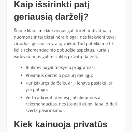
Kaip išsirinkti patį
geriausią darželį?
Šiame klausime kiekvienas gali turėti individualią
nuomonę ir tai tikrai nėra blogai, nes kiekvieni tėvai
žino, kas geriausia yra jų vaikui. Tad pateikiame tik
kelis rekomendacinio pobūdžio aspektus, kuriais
vadovaujantis galite rinktis privatų darželį:
Rinkitės pagal mokymo programas;
Privataus darželio požiūrį dėl ligų;
Kur įsikūręs darželis, ar jį lengva pasiekti, ar
yra patogu;
Verta atkreipti dėmesį į atsiliepimus ar
rekomendacijas, nes jos gali duodi labai didelį
svertą pasirinkimui.
Kiek kainuoja privatūs