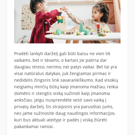
Pradėti lankyti darželį gali būti baisu ne vien tik
vaikams, bet ir tėvams, o kartais jie patiria dar
daugiau streso, nerimo, nei patys vaikai. Bet tai yra
visai natūralus dalykas, juk žengiamas pirmas ir
nedidelis žingsnis link savarankiškumo. Kad visokių
neigiamų minčių būtų kaip įmanoma mažiau, reikia
domėtis ir stengtis viską sužinoti kaip įmanoma
anksčiau. Jeigu nusprendėte vesti savo vaiką į
privatų darželį, šis straipsnis yra paruoštas jums,
nes jame sužinosite daug naudingos informacijos,
kuri bus aktuali ateityje ir padės į viską žiūrėti
pakankamai ramiai.