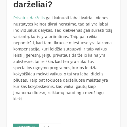
darželiai?
Privatus darželis
gali kainuoti labai įvairiai. Vienos
nustatytos kainos tikrai nerasime, tad tai yra labai
individualus dalykas. Tad kiekvienas gali surasti tokį
variantą, kuris yra priimtinas. Taip pat reikia
nepamiršti, kad tam tikruose miestuose yra taikoma
kompensacija, kuri leidžia sutaupyti ir taip vaikus
leisti į geresnį. Jeigu privataus darželio kaina yra
aukštesnė, tai reiškia, kad ten yra sukurtos
specialios ugdymo programos, kurios leidžia
kokybiškiau mokyti vaikus, o tai yra labai didelis
pliusas. Taip pat tokiuose darželiuose maistas yra
kur kas kokybiškesnis, kad vaikai gautų kaip
įmanoma didesnį reikiamų naudingų medžiagų
kiekį.
KATEGORIJOS