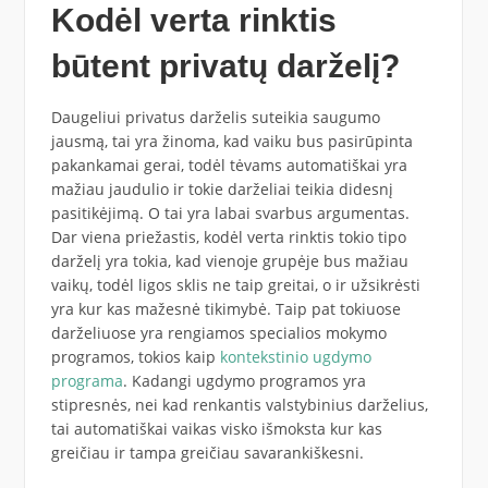
Kodėl verta rinktis
būtent privatų darželį?
Daugeliui privatus darželis suteikia saugumo
jausmą, tai yra žinoma, kad vaiku bus pasirūpinta
pakankamai gerai, todėl tėvams automatiškai yra
mažiau jaudulio ir tokie darželiai teikia didesnį
pasitikėjimą. O tai yra labai svarbus argumentas.
Dar viena priežastis, kodėl verta rinktis tokio tipo
darželį yra tokia, kad vienoje grupėje bus mažiau
vaikų, todėl ligos sklis ne taip greitai, o ir užsikrėsti
yra kur kas mažesnė tikimybė. Taip pat tokiuose
darželiuose yra rengiamos specialios mokymo
programos, tokios kaip
kontekstinio ugdymo
programa
. Kadangi ugdymo programos yra
stipresnės, nei kad renkantis valstybinius darželius,
tai automatiškai vaikas visko išmoksta kur kas
greičiau ir tampa greičiau savarankiškesni.