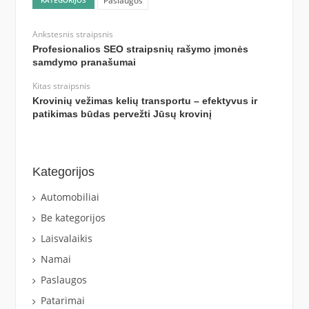
Paslaugos
Ankstesnis straipsnis
Profesionalios SEO straipsnių rašymo įmonės
samdymo pranašumai
Kitas straipsnis
Krovinių vežimas kelių transportu – efektyvus ir
patikimas būdas pervežti Jūsų krovinį
Kategorijos
Automobiliai
Be kategorijos
Laisvalaikis
Namai
Paslaugos
Patarimai