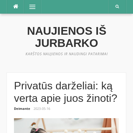
Praleisti
Meniu
NAUJIENOS IŠ
JURBARKO
KARŠTOS NAUJIENOS IR NAUDINGI PATARIMAI
Privatūs darželiai: ką
verta apie juos žinoti?
Deimante
2023-05-16