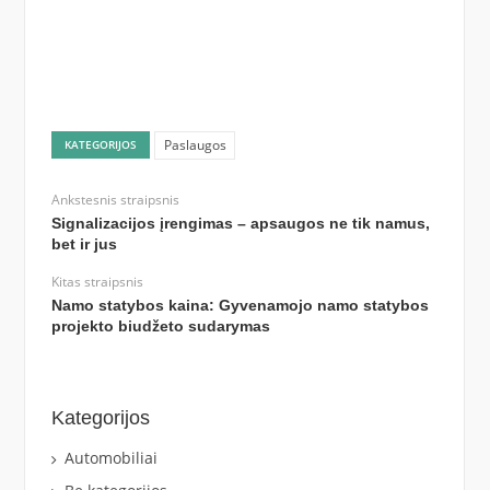
Paslaugos
KATEGORIJOS
Ankstesnis straipsnis
Signalizacijos įrengimas – apsaugos ne tik namus,
bet ir jus
Kitas straipsnis
Namo statybos kaina: Gyvenamojo namo statybos
projekto biudžeto sudarymas
Kategorijos
Automobiliai