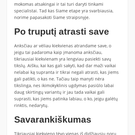
mokomas atsakingai ir tai turi daryti tinkami
specialistai. Tad kas šiame etape yra svarbiausia,
norime papasakoti šiame straipsnyje.
Po truputį atrasti save
Anksčiau ar vėliau kiekvienas atrandame save, o
jeigu tai padaroma kaip įmanoma anksčiau,
tikriausiai kiekvienam yra lengviau pasiekti savų
tikslų. Aišku, kai kas gali sakyti, kad dar maži vaikai
nelabai ką supranta ir tikrai negali atrasti, kas jiems
gali patikti, o kas ne. Tačiau taip manyti nėra
tikslinga, nes ikimokyklinis ugdymas pasiūlo labai
daug skirtingų variantų ir jau tada vaikai gali
suprasti, kas jiems patinka labiau, o ko, jeigu galėtų
rinktis, nedarytų.
Savarankiškumas
Tikriausiai kiekvieno tėvo vienas iš didžiausių norų