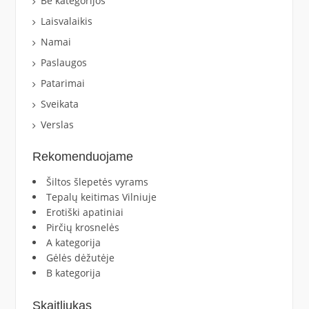
Be kategorijos
Laisvalaikis
Namai
Paslaugos
Patarimai
Sveikata
Verslas
Rekomenduojame
Šiltos šlepetės vyrams
Tepalų keitimas Vilniuje
Erotiški apatiniai
Pirčių krosnelės
A kategorija
Gėlės dėžutėje
B kategorija
Skaitliukas