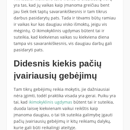
yra tas, kad jų vaikas kaip įmanoma greičiau bent
jau šiek tiek taptų savarankiškesnis ir tam tikrus
darbus pasidarytų pats. Tada ir tėvams būtų ramiau
ir vaikas kur kas daugiau visko išmoktų, jeigu vis
mėgintų. O ikimokyklinis ugdymas būtent tai ir
suteikia, kad kiekvienas vaikas su kiekviena diena
tampa vis savarankiškesnis, vis daugiau darbų gali
pasidaryti pats.
Didesnis kiekis pačių
įvairiausių gebėjimų
Tam tikrų gebėjimų reikia mokytis, jie dažniausiai
nėra įgimti, todėl praktika visada yra gerai. Puiku yra
tai, kad
ikimokyklinis ugdymas
būtent tai ir suteikia,
duoda laisvę kiekvienam vaikui reikštis kaip
įmanoma daugiau, o tai tik suteikia galimybę įgauti
pačių įvairiausių gebėjimų ir kitų reikiamų dalykų,
kurie gali būti reikalingi ateityje.