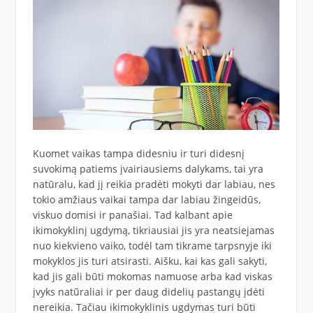
Kuomet vaikas tampa didesniu ir turi didesnį
suvokimą patiems įvairiausiems dalykams, tai yra
natūralu, kad jį reikia pradėti mokyti dar labiau, nes
tokio amžiaus vaikai tampa dar labiau žingeidūs,
viskuo domisi ir panašiai. Tad kalbant apie
ikimokyklinį ugdymą, tikriausiai jis yra neatsiejamas
nuo kiekvieno vaiko, todėl tam tikrame tarpsnyje iki
mokyklos jis turi atsirasti. Aišku, kai kas gali sakyti,
kad jis gali būti mokomas namuose arba kad viskas
įvyks natūraliai ir per daug didelių pastangų įdėti
nereikia. Tačiau ikimokyklinis ugdymas turi būti