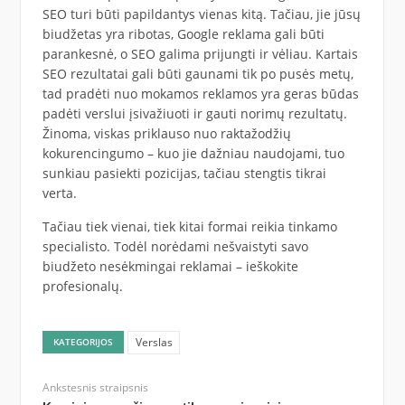
SEO turi būti papildantys vienas kitą. Tačiau, jie jūsų
biudžetas yra ribotas, Google reklama gali būti
parankesnė, o SEO galima prijungti ir vėliau. Kartais
SEO rezultatai gali būti gaunami tik po pusės metų,
tad pradėti nuo mokamos reklamos yra geras būdas
padėti verslui įsivažiuoti ir gauti norimų rezultatų.
Žinoma, viskas priklauso nuo raktažodžių
kokurencingumo – kuo jie dažniau naudojami, tuo
sunkiau pasiekti pozicijas, tačiau stengtis tikrai
verta.
Tačiau tiek vienai, tiek kitai formai reikia tinkamo
specialisto. Todėl norėdami nešvaistyti savo
biudžeto nesėkmingai reklamai – ieškokite
profesionalų.
Verslas
KATEGORIJOS
Ankstesnis straipsnis