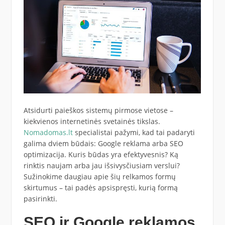
Atsidurti paieškos sistemų pirmose vietose –
kiekvienos internetinės svetainės tikslas.
Nomadomas.lt
specialistai pažymi, kad tai padaryti
galima dviem būdais: Google reklama arba SEO
optimizacija. Kuris būdas yra efektyvesnis? Ką
rinktis naujam arba jau išsivysčiusiam verslui?
Sužinokime daugiau apie šių relkamos formų
skirtumus – tai padės apsispręsti, kurią formą
pasirinkti.
SEO ir Google reklamos