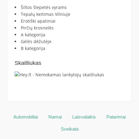
Šiltos šlepetės vyrams
Tepalų keitimas Vilniuje
Erotiški apatiniai
Pirčių krosnelės
A kategorija
Gėlės dėžutėje
B kategorija
Skaitliukas
Automobiliai
Namai
Laisvalaikis
Patarimai
Sveikata