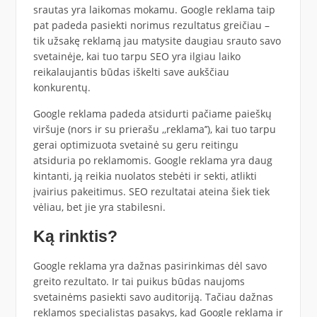
srautas yra laikomas mokamu. Google reklama taip
pat padeda pasiekti norimus rezultatus greičiau –
tik užsakę reklamą jau matysite daugiau srauto savo
svetainėje, kai tuo tarpu SEO yra ilgiau laiko
reikalaujantis būdas iškelti save aukščiau
konkurentų.
Google reklama padeda atsidurti pačiame paieškų
viršuje (nors ir su prierašu ,,reklama’’), kai tuo tarpu
gerai optimizuota svetainė su geru reitingu
atsiduria po reklamomis. Google reklama yra daug
kintanti, ją reikia nuolatos stebėti ir sekti, atlikti
įvairius pakeitimus. SEO rezultatai ateina šiek tiek
vėliau, bet jie yra stabilesni.
Ką rinktis?
Google reklama yra dažnas pasirinkimas dėl savo
greito rezultato. Ir tai puikus būdas naujoms
svetainėms pasiekti savo auditoriją. Tačiau dažnas
reklamos specialistas pasakys, kad Google reklama ir