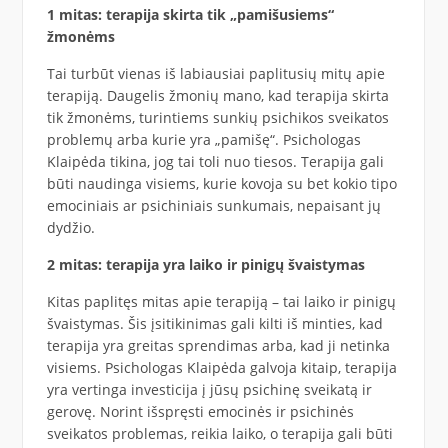
1 mitas: terapija skirta tik „pamišusiems“
žmonėms
Tai turbūt vienas iš labiausiai paplitusių mitų apie
terapiją. Daugelis žmonių mano, kad terapija skirta
tik žmonėms, turintiems sunkių psichikos sveikatos
problemų arba kurie yra „pamišę“. Psichologas
Klaipėda tikina, jog tai toli nuo tiesos. Terapija gali
būti naudinga visiems, kurie kovoja su bet kokio tipo
emociniais ar psichiniais sunkumais, nepaisant jų
dydžio.
2 mitas: terapija yra laiko ir pinigų švaistymas
Kitas paplitęs mitas apie terapiją – tai laiko ir pinigų
švaistymas. Šis įsitikinimas gali kilti iš minties, kad
terapija yra greitas sprendimas arba, kad ji netinka
visiems. Psichologas Klaipėda galvoja kitaip, terapija
yra vertinga investicija į jūsų psichinę sveikatą ir
gerovę. Norint išspręsti emocinės ir psichinės
sveikatos problemas, reikia laiko, o terapija gali būti