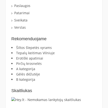
Paslaugos
Patarimai
Sveikata
Verslas
Rekomenduojame
Šiltos šlepetės vyrams
Tepalų keitimas Vilniuje
Erotiški apatiniai
Pirčių krosnelės
A kategorija
Gėlės dėžutėje
B kategorija
Skaitliukas