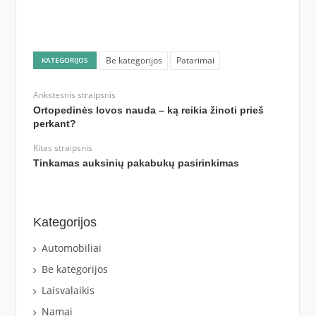
Be kategorijos
Patarimai
KATEGORIJOS
Ankstesnis straipsnis
Ortopedinės lovos nauda – ką reikia žinoti prieš
perkant?
Kitas straipsnis
Tinkamas auksinių pakabukų pasirinkimas
Kategorijos
Automobiliai
Be kategorijos
Laisvalaikis
Namai