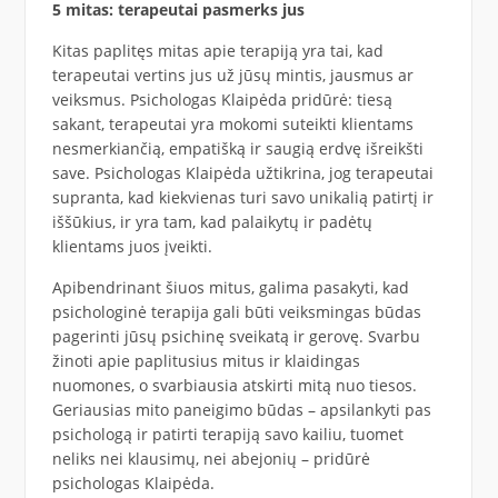
5 mitas: terapeutai pasmerks jus
Kitas paplitęs mitas apie terapiją yra tai, kad
terapeutai vertins jus už jūsų mintis, jausmus ar
veiksmus. Psichologas Klaipėda pridūrė: tiesą
sakant, terapeutai yra mokomi suteikti klientams
nesmerkiančią, empatišką ir saugią erdvę išreikšti
save. Psichologas Klaipėda užtikrina, jog terapeutai
supranta, kad kiekvienas turi savo unikalią patirtį ir
iššūkius, ir yra tam, kad palaikytų ir padėtų
klientams juos įveikti.
Apibendrinant šiuos mitus, galima pasakyti, kad
psichologinė terapija gali būti veiksmingas būdas
pagerinti jūsų psichinę sveikatą ir gerovę. Svarbu
žinoti apie paplitusius mitus ir klaidingas
nuomones, o svarbiausia atskirti mitą nuo tiesos.
Geriausias mito paneigimo būdas – apsilankyti pas
psichologą ir patirti terapiją savo kailiu, tuomet
neliks nei klausimų, nei abejonių – pridūrė
psichologas Klaipėda.