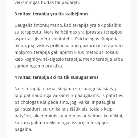
veiksmingas būdas tai padaryti.
3 mitas: terapija yra tik kalbėjimas
Daugelis žmonių mano, kad terapija yra tik pokalbis
su terapeutu. Nors kalbėjimas yra įprastas terapijos
aspektas, jis nėra vienintelis. Psichologas Klaipėda
tikina, jog viskas priklauso nuo požiūrio ir terapeuto
mokymo, terapija gali apimti kitus metodus, tokius
kaip kognityvinė-elgesio terapija, meno terapija arba
sąmoningumo praktika.
4 mitas: terapija skirta tik suaugusiems
Nors terapija dažnai siejama su suaugusiaisiais, ji
taip pat naudinga vaikams ir paaugliams. Iš patirties
psichologas Klaipėda žino, jog vaikai ir paaugliai
gali susidurti su unikaliais iššūkiais, tokiais kaip
patyčios, akademinis spaudimas ar šeimos konfliktai,
kuriuos galima veiksmingai išspręsti terapijos
pagalba.