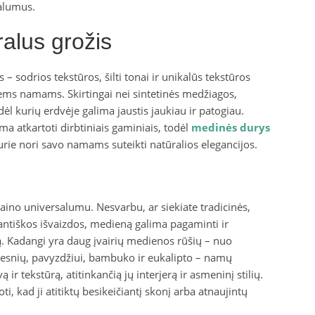
valumus.
alus grožis
 sodrios tekstūros, šilti tonai ir unikalūs tekstūros
kiems namams. Skirtingai nei sintetinės medžiagos,
 kurių erdvėje galima jaustis jaukiau ir patogiau.
a atkartoti dirbtiniais gaminiais, todėl
medinės durys
urie nori savo namams suteikti natūralios elegancijos.
zaino universalumu. Nesvarbu, ar siekiate tradicinės,
gantiškos išvaizdos, medieną galima pagaminti ir
tiką. Kadangi yra daug įvairių medienos rūšių – nuo
nesnių, pavyzdžiui, bambuko ir eukalipto – namų
ą ir tekstūrą, atitinkančią jų interjerą ir asmeninį stilių.
i, kad ji atitiktų besikeičiantį skonį arba atnaujintų