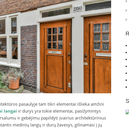
R
S
tektūros pasaulyje tam tikri elementai išlieka amžini
i langai
ir durys yra tokie elementai, pasižymintys
salumu ir gebėjimu papildyti įvairius architektūrinius
tantis medinių langų ir durų žavesys, gilinamasi į jų