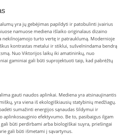
as
lumų yra jų gebėjimas papildyti ir patobulinti įvairius
iciniuose namuose mediena išlaiko originalaus dizaino
 nekilnojamojo turto vertę ir patrauklumą. Modernioje
yškus kontrastas metalui ir stiklui, sušvelnindama bendrą
mą. Nuo Viktorijos laikų iki amatininkų, nuo
ai gaminiai gali būti suprojektuoti taip, kad pabrėžtų
galima gauti naudos aplinkai. Mediena yra atsinaujinantis
ų miškų, yra viena iš ekologiškiausių statybinių medžiagų.
padėti sumažinti energijos sąnaudas šildymui ir
mo aplinkosauginio efektyvumo. Be to, pasibaigus ilgam
 gali būti perdirbami arba biologiškai suyra, priešingai
kurie gali būti išmetami į sąvartynus.