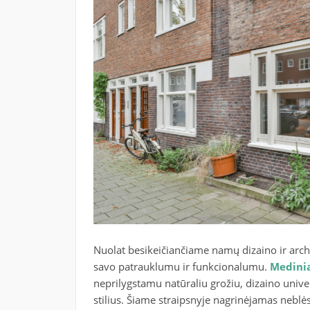
Nuolat besikeičiančiame namų dizaino ir archi
savo patrauklumu ir funkcionalumu.
Medinia
neprilygstamu natūraliu grožiu, dizaino univer
stilius. Šiame straipsnyje nagrinėjamas neblės