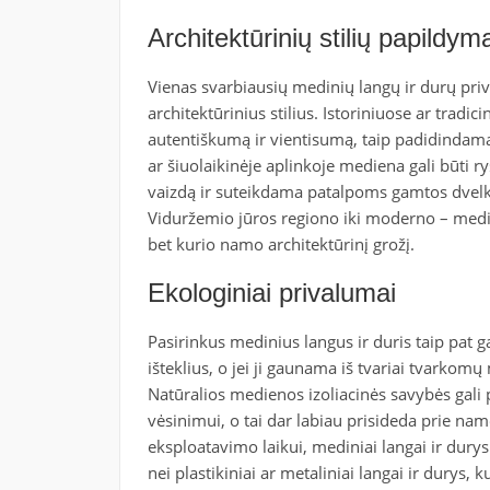
Architektūrinių stilių papildym
Vienas svarbiausių medinių langų ir durų priva
architektūrinius stilius. Istoriniuose ar trad
autentiškumą ir vientisumą, taip padidindama
ar šiuolaikinėje aplinkoje mediena gali būti r
vaizdą ir suteikdama patalpoms gamtos dvelks
Viduržemio jūros regiono iki moderno – medini
bet kurio namo architektūrinį grožį.
Ekologiniai privalumai
Pasirinkus medinius langus ir duris taip pat 
išteklius, o jei ji gaunama iš tvariai tvarkom
Natūralios medienos izoliacinės savybės gali 
vėsinimui, o tai dar labiau prisideda prie na
eksploatavimo laikui, mediniai langai ir durys
nei plastikiniai ar metaliniai langai ir durys, 