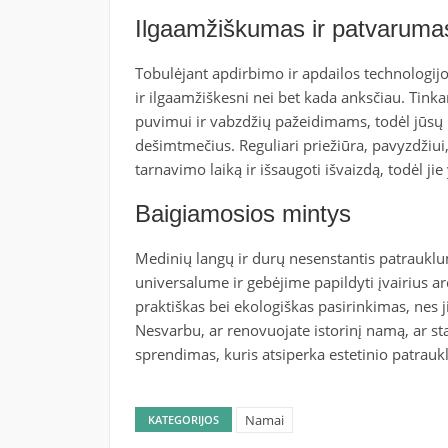
Ilgaamžiškumas ir patvaruma
Tobulėjant apdirbimo ir apdailos technologijom
ir ilgaamžiškesni nei bet kada anksčiau. Tink
puvimui ir vabzdžių pažeidimams, todėl jūsų la
dešimtmečius. Reguliari priežiūra, pavyzdžiui,
tarnavimo laiką ir išsaugoti išvaizdą, todėl jie y
Baigiamosios mintys
Medinių langų ir durų nesenstantis patraukl
universalume ir gebėjime papildyti įvairius arch
praktiškas bei ekologiškas pasirinkimas, nes ji
Nesvarbu, ar renovuojate istorinį namą, ar st
sprendimas, kuris atsiperka estetinio patrau
Namai
KATEGORIJOS