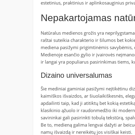
estetinius, praktinius ir aplinkosauginius pri
Nepakartojamas natūr
Natūralus medienos grožis yra neprilygstamas –
raštai suteikia charakterio ir šilumos bet ko
mediena pasižymi prigimtinėmis savybėmis, dėl
Medienoje esančio gylio ir įvairovės neįmanom
ir langai yra populiarus pasirinkimas tiems, k
Dizaino universalumas
Šie mediniai gaminiai pasižymi neįtikėtinu di
kaimiškos išvaizdos, ar šiuolaikiškesnės, ele
apdailinti taip, kad ji atitiktų bet kokią este
klasikinio ąžuolo ir raudonmedžio iki moder
savininkai gali pasirinkti tobulą tekstūrą, spalv
Be to, medieną galima lengvai dažyti ar beicuot
namų išvaizdą ir nereikėtų jos visiškai keisti.