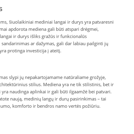
s
s, šiuolaikiniai mediniai langai ir durys yra patvaresni
amai apdorota mediena gali būti atspari drėgmei,
ngai ir durys išliks gražūs ir funkcionalūs
 sandarinimas ar dažymas, gali dar labiau pailginti jų
ra protinga investicija į ateitį.
umas slypi jų nepakartojamame natūraliame grožyje,
itektūrinius stilius. Mediena yra ne tik stilistinis, bet ir
 yra naudinga aplinkai ir gali būti ilgaamžė bei patvari.
atote naują, medinių langų ir durų pasirinkimas – tai
klumo, komforto ir bendros namo vertės požiūriu.